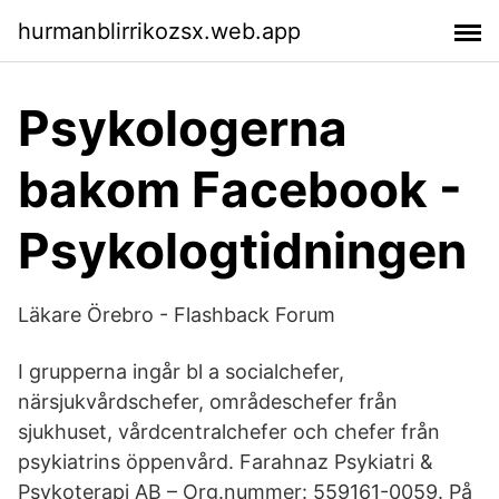
hurmanblirrikozsx.web.app
Psykologerna
bakom Facebook -
Psykologtidningen
Läkare Örebro - Flashback Forum
I grupperna ingår bl a socialchefer,
närsjukvårdschefer, områdeschefer från
sjukhuset, vårdcentralchefer och chefer från
psykiatrins öppenvård. Farahnaz Psykiatri &
Psykoterapi AB – Org.nummer: 559161-0059. På