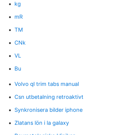
kg
mR
TM
CNk
VL
Bu
Volvo ql trim tabs manual
Csn utbetalning retroaktivt
Synkronisera bilder iphone
Zlatans lön i la galaxy