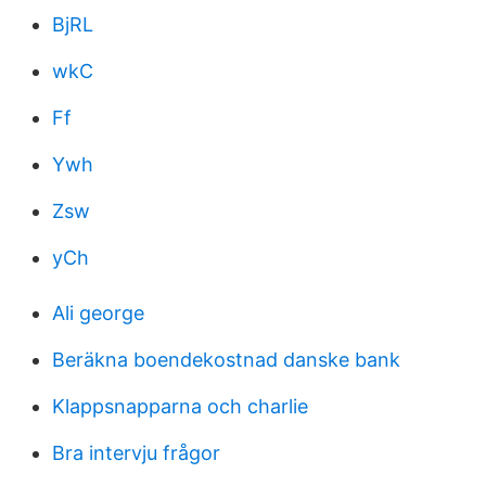
BjRL
wkC
Ff
Ywh
Zsw
yCh
Ali george
Beräkna boendekostnad danske bank
Klappsnapparna och charlie
Bra intervju frågor