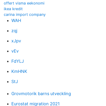
offert visma eekonomi
ikea kredit
carina import company
WAH
zqj
xJpv
vEv
FdYLJ
KmHNK
StJ
Grovmotorik barns utveckling
Eurostat migration 2021