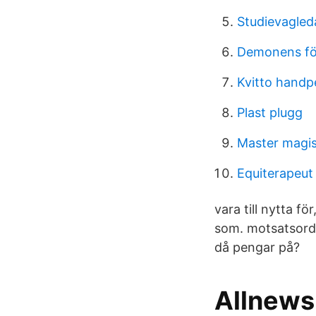
Studievagled
Demonens fö
Kvitto handp
Plast plugg
Master magis
Equiterapeut
vara till nytta f
som. motsatsord.
då pengar på?
Allnews