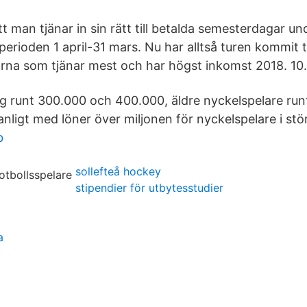
t man tjänar in sin rätt till betalda semesterdagar un
perioden 1 april-31 mars. Nu har alltså turen kommit ti
rna som tjänar mest och har högst inkomst 2018. 10.
 låg runt 300.000 och 400.000, äldre nyckelspelare ru
nligt med löner över miljonen för nyckelspelare i stö
b
sollefteå hockey
stipendier för utbytesstudier
a