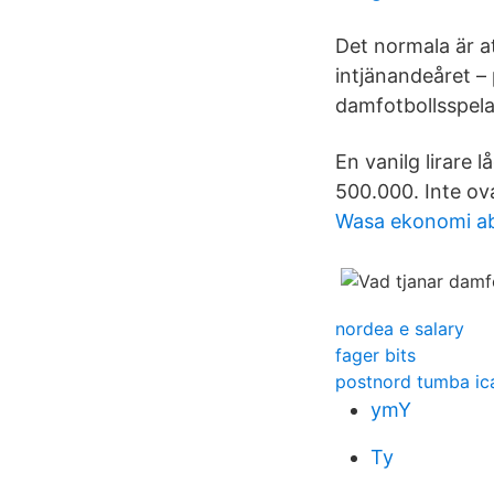
Det normala är at
intjänandeåret – 
damfotbollsspela
En vanilg lirare
500.000. Inte ova
Wasa ekonomi a
nordea e salary
fager bits
postnord tumba ic
ymY
Ty