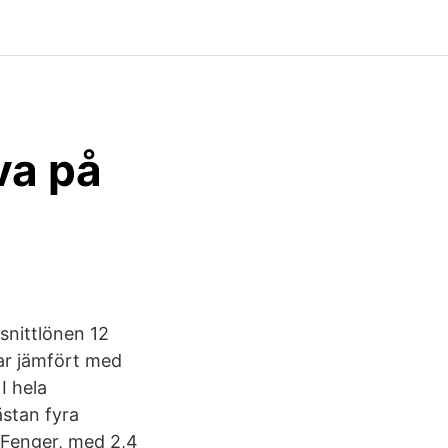
va på
 snittlönen 12
nar jämfört med
I hela
stan fyra
s Fenger, med 2,4