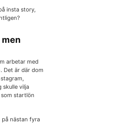
å insta story,
ntligen?
– men
som arbetar med
. Det är där dom
instagram,
skulle vilja
d som startlön
 på nästan fyra