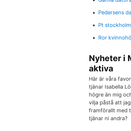
Pedersens d
Pt stockholm
Ror kvinnohö
Nyheter i 
aktiva
Här är våra favo
tjänar Isabella 
högre än mig och 
vilja påstå att 
framförallt med 
tjänar ni andra?