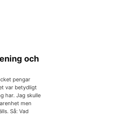
rening och
ycket pengar
t var betydligt
g har. Jag skulle
rfarenhet men
lls. Så: Vad