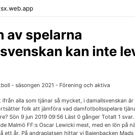
zsx.web.app
n av spelarna
svenskan kan inte le
tboll - säsongen 2021 - Förening och aktiva
 ifrån alla som tjänar så mycket, i damallsvenskan är
ortsätter folk att jämföra vad damfotbollsspelare tjä
re? Sön 9 jun 2019 09:56 Läst 0 gånger Totalt 1 svar. 
ade Malmö FF:s Oscar Lewicki mest, med en lön på nä
på ett år. På andraplatsen hittar vi Bajenbacken Mad