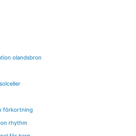
ation olandsbron
solceller
 förkortning
ton rhythm
pel för barn