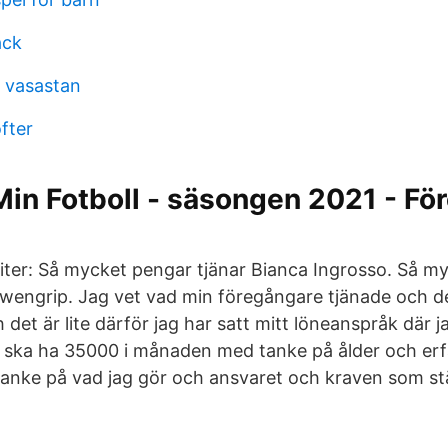
ack
 vasastan
fter
Min Fotboll - säsongen 2021 - Fö
riter: Så mycket pengar tjänar Bianca Ingrosso. Så m
Löwengrip. Jag vet vad min föregångare tjänade och de
det är lite därför jag har satt mitt löneanspråk där ja
jag ska ha 35000 i månaden med tanke på ålder och e
tanke på vad jag gör och ansvaret och kraven som stä