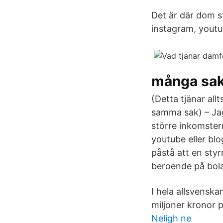
Det är där dom s
instagram, youtub
många sak
(Detta tjänar al
samma sak) – Jag
större inkomstern
youtube eller blo
påstå att en styr
beroende på bola
I hela allsvensk
miljoner kronor p
Neligh ne