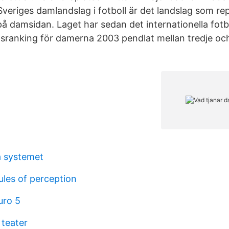
Sveriges damlandslag i fotboll är det landslag som re
 på damsidan. Laget har sedan det internationella fot
ldsranking för damerna 2003 pendlat mellan tredje och
a systemet
rules of perception
uro 5
teater