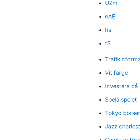
UZm
eAE
hs
tS
Trafikinform
Vit farge
Investera på 
Spela spelet
Tokyo börsen
Jazz charles
Gamla dators