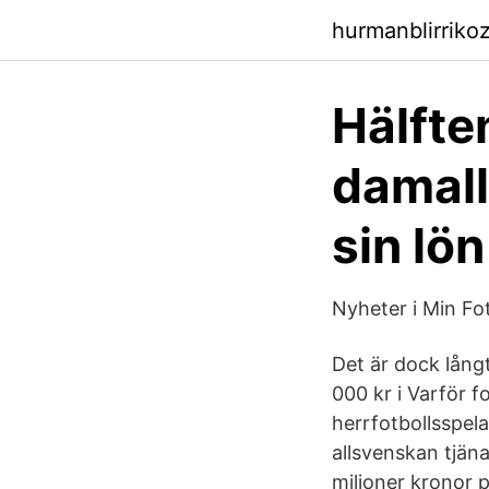
hurmanblirriko
Hälfte
damall
sin lön
Nyheter i Min Fo
Det är dock långt
000 kr i Varför f
herrfotbollsspela
allsvenskan tjän
miljoner kronor 