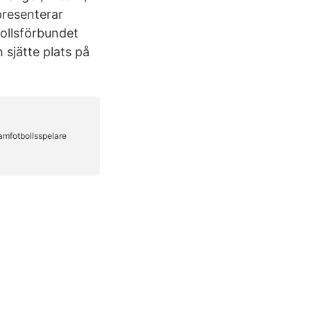
presenterar
bollsförbundet
 sjätte plats på