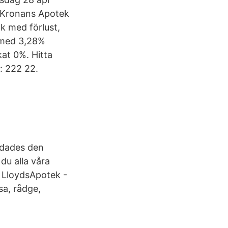
2 Kronans Apotek
k med förlust,
 med 3,28%
kat 0%. Hitta
: 222 22.
ddades den
du alla våra
k LloydsApotek -
sa, rådge,