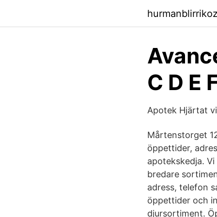
hurmanblirriko
Avance
C D E 
Apotek Hjärtat v
Mårtenstorget 12,
öppettider, adres
apotekskedja. Vi 
bredare sortimen
adress, telefon s
öppettider och i
djursortiment. Ö