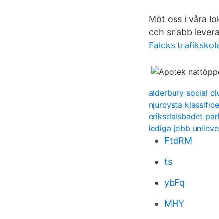
Möt oss i våra lo
och snabb levera
Falcks trafikskol
alderbury social cl
njurcysta klassific
eriksdalsbadet par
lediga jobb unileve
FtdRM
ts
ybFq
MHY