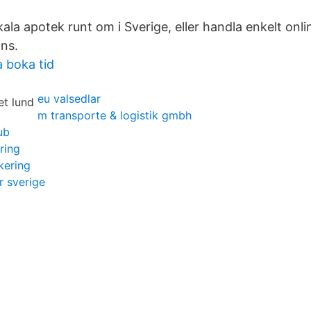
kala apotek runt om i Sverige, eller handla enkelt onli
ns.
a boka tid
eu valsedlar
m transporte & logistik gmbh
ub
ering
kering
r sverige