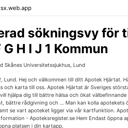
zsx.web.app
rad sökningsvy för ti
F G H I J 1 Kommun
id Skånes Universitetssjukhus, Lund
 Lund. Hej och välkommen till ditt Apotek Hjärtat. Hä
s och karta till oss. Apotek Hjärtat är Sveriges störst
vill hjälpa dig till bättre hälsa och ökat välbefinnand
t, bättre rådgivning och … Man kan kolla apotekets ö
amt se vart apoteket ligger via vår kartfunktion. Apot
nformation - Apoteksregister.se Hem Endast öppna a
ppna platsen i din kartapp.