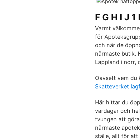
F G H I J 
Varmt välkommen 
för Apoteksgrupp
och när de öppna
närmaste butik. K
Lappland i norr, 
Oavsett vem du är
Skatteverket lag
Här hittar du öp
vardagar och hel
tvungen att göra 
närmaste apotek.
ställe, allt för a