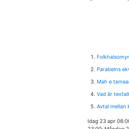
Folkhalsomyn
Parabelns ek
Mah e tama
Vad är textal
Avtal mellan
Idag 23 apr 08:0
23:00; Måndag 26