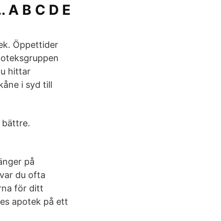
. A B C D E
ek. Öppettider
Apoteksgruppen
u hittar
ne i syd till
 bättre.
tänger på
var du ofta
na för ditt
ges apotek på ett