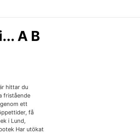
... A B
r hittar du
a fristående
e genom ett
ppettider, få
ek i Lund,
potek Har utökat