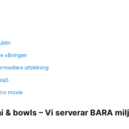
ublin
rde våningen
ormedlare utbildning
ssjö
tro movie
 & bowls – Vi serverar BARA mil