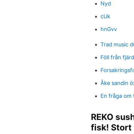
Nyd
cUk
hnGvv
Trad music d
Föll från fjä
Forsakringsf
Åke sandin ö
En fråga om 
REKO sushi
fisk! Stort