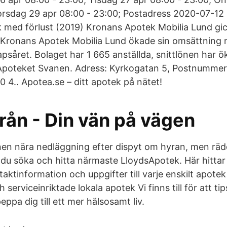
orsdag 29 apr 08:00 - 23:00; Postadress 2020-07-1
k med förlust (2019) Kronans Apotek Mobilia Lund gic
. Kronans Apotek Mobilia Lund ökade sin omsättning
psåret. Bolaget har 1 665 anställda, snittlönen har ö
Apoteket Svanen. Adress: Kyrkogatan 5, Postnummer
 4.. Apotea.se – ditt apotek på nätet!
rån - Din vän på vägen
nen nära nedläggning efter dispyt om hyran, men rä
du söka och hitta närmaste LloydsApotek. Här hittar 
aktinformation och uppgifter till varje enskilt apote
serviceinriktade lokala apotek Vi finns till för att tip
pa dig till ett mer hälsosamt liv.