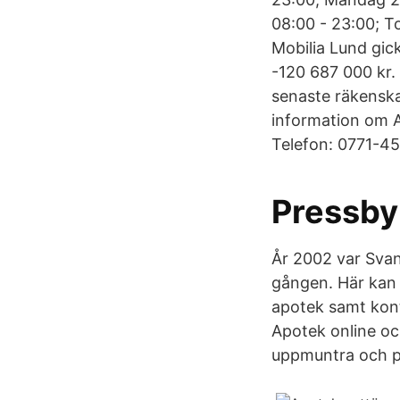
08:00 - 23:00; T
Mobilia Lund gic
-120 687 000 kr
senaste räkenska
information om 
Telefon: 0771-450
Pressby
År 2002 var Sva
gången. Här kan 
apotek samt kont
Apotek online och 
uppmuntra och pep