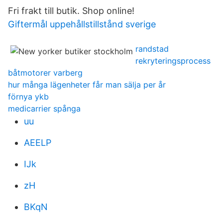
Fri frakt till butik. Shop online!
Giftermål uppehållstillstånd sverige
randstad
rekryteringsprocess
båtmotorer varberg
hur många lägenheter får man sälja per år
förnya ykb
medicarrier spånga
uu
AEELP
IJk
zH
BKqN