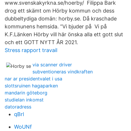
www.svenskakyrkna.se/hoerby/ Filippa Bark
drog ett skämt om Hörby kommun och dess
dubbeltydiga domän: horby.se. Då kraschade
kommunens hemsida. ”Vi bjuder på Vi på
K.F.Länken Hörby vill här önska alla ett gott slut
och ett GOTT NYTT ÅR 2021.
Stress rapport travail
via scanner driver
subventioneras vindkraften
nar ar presidentvalet i usa
slottsruinen hagaparken
mandarin göteborg
studielan inkomst
datoradress
qBrl
WoUNf