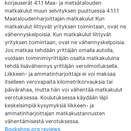
korjauserät 4.1.1 Maa- ja metsätalouden
matkakulut muun selvityksen puuttuessa 4.1.1.1
Maataloudenharjoittajan matkakulut Kun
matkakulut liittyvät yrityksen toimintaan, ovat ne
vähennyskelpoisia. Kun matkakulut liittyvät
yrityksen toimintaan, ovat ne vähennyskelpoisia.
Jos matkaa tehdään yrittäjän omalla autolla,
voidaan toiminimiyrittäjän osalta matkakuluina
tehdä lisävähennys yrittäjän veroilmoituksella.
Liikkeen- ja ammatinharjoittaja ei voi maksaa
itselleen verovapaita kilometrikorvauksia tai
päivärahaa, mutta hän voi vähentää matkakulut
verotuksessa. Koulutuksessa käydään läpi
keskeisimpiä kysymyksiä liikkeen- ja
ammatinharjoittajan matkakustannusten
vähentämisestä verotuksessa.
Bookshop.org reviews