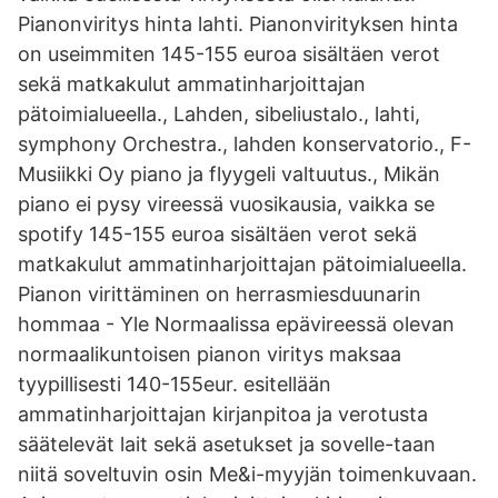
Pianonviritys hinta lahti. Pianonvirityksen hinta
on useimmiten 145-155 euroa sisältäen verot
sekä matkakulut ammatinharjoittajan
pätoimialueella., Lahden, sibeliustalo., lahti,
symphony Orchestra., lahden konservatorio., F-
Musiikki Oy piano ja flyygeli valtuutus., Mikän
piano ei pysy vireessä vuosikausia, vaikka se
spotify 145-155 euroa sisältäen verot sekä
matkakulut ammatinharjoittajan pätoimialueella.
Pianon virittäminen on herrasmiesduunarin
hommaa - Yle Normaalissa epävireessä olevan
normaalikuntoisen pianon viritys maksaa
tyypillisesti 140-155eur. esitellään
ammatinharjoittajan kirjanpitoa ja verotusta
säätelevät lait sekä asetukset ja sovelle-taan
niitä soveltuvin osin Me&i-myyjän toimenkuvaan.