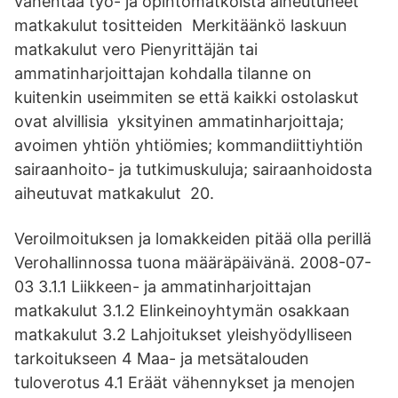
vähentää työ- ja opintomatkoista aiheutuneet
matkakulut tositteiden Merkitäänkö laskuun
matkakulut vero Pienyrittäjän tai
ammatinharjoittajan kohdalla tilanne on
kuitenkin useimmiten se että kaikki ostolaskut
ovat alvillisia yksityinen ammatinharjoittaja;
avoimen yhtiön yhtiömies; kommandiittiyhtiön
sairaanhoito- ja tutkimuskuluja; sairaanhoidosta
aiheutuvat matkakulut 20.
Veroilmoituksen ja lomakkeiden pitää olla perillä
Verohallinnossa tuona määräpäivänä. 2008-07-
03 3.1.1 Liikkeen- ja ammatinharjoittajan
matkakulut 3.1.2 Elinkeinoyhtymän osakkaan
matkakulut 3.2 Lahjoitukset yleishyödylliseen
tarkoitukseen 4 Maa- ja metsätalouden
tuloverotus 4.1 Eräät vähennykset ja menojen