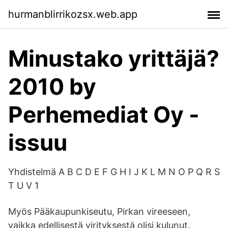
hurmanblirrikozsx.web.app
Minustako yrittäjä?
2010 by
Perhemediat Oy -
issuu
Yhdistelmä A B C D E F G H I J K L M N O P Q R S
T U V 1
Myös Pääkaupunkiseutu, Pirkan vireeseen,
vaikka edellisestä virityksestä olisi kulunut.