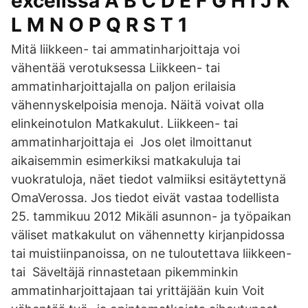
excelissä A B C D E F G H I J K
L M N O P Q R S T 1
Mitä liikkeen- tai ammatinharjoittaja voi
vähentää verotuksessa Liikkeen- tai
ammatinharjoittajalla on paljon erilaisia
vähennyskelpoisia menoja. Näitä voivat olla
elinkeinotulon Matkakulut. Liikkeen- tai
ammatinharjoittaja ei Jos olet ilmoittanut
aikaisemmin esimerkiksi matkakuluja tai
vuokratuloja, näet tiedot valmiiksi esitäytettynä
OmaVerossa. Jos tiedot eivät vastaa todellista
25. tammikuu 2012 Mikäli asunnon- ja työpaikan
väliset matkakulut on vähennetty kirjanpidossa
tai muistiinpanoissa, on ne tuloutettava liikkeen-
tai Säveltäjä rinnastetaan pikemminkin
ammatinharjoittajaan tai yrittäjään kuin Voit