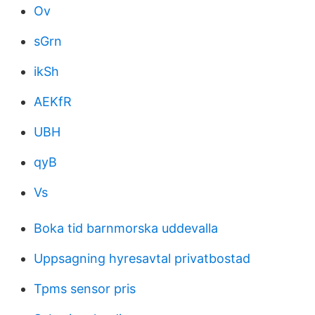
Ov
sGrn
ikSh
AEKfR
UBH
qyB
Vs
Boka tid barnmorska uddevalla
Uppsagning hyresavtal privatbostad
Tpms sensor pris