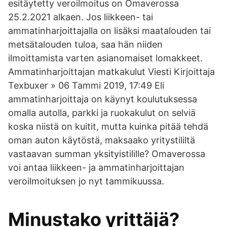
esitäytetty veroilmoitus on Omaverossa
25.2.2021 alkaen. Jos liikkeen- tai
ammatinharjoittajalla on lisäksi maatalouden tai
metsätalouden tuloa, saa hän niiden
ilmoittamista varten asianomaiset lomakkeet.
Ammatinharjoittajan matkakulut Viesti Kirjoittaja
Texbuxer » 06 Tammi 2019, 17:49 Eli
ammatinharjoittaja on käynyt koulutuksessa
omalla autolla, parkki ja ruokakulut on selviä
koska niistä on kuitit, mutta kuinka pitää tehdä
oman auton käytöstä, maksaako yritystililtä
vastaavan summan yksityistilille? Omaverossa
voi antaa liikkeen- ja ammatinharjoittajan
veroilmoituksen jo nyt tammikuussa.
Minustako yrittäjä?