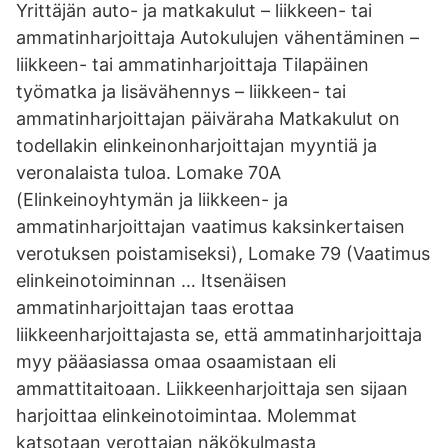
Yrittäjän auto- ja matkakulut – liikkeen- tai
ammatinharjoittaja Autokulujen vähentäminen –
liikkeen- tai ammatinharjoittaja Tilapäinen
työmatka ja lisävähennys – liikkeen- tai
ammatinharjoittajan päiväraha Matkakulut on
todellakin elinkeinonharjoittajan myyntiä ja
veronalaista tuloa. Lomake 70A
(Elinkeinoyhtymän ja liikkeen- ja
ammatinharjoittajan vaatimus kaksinkertaisen
verotuksen poistamiseksi), Lomake 79 (Vaatimus
elinkeinotoiminnan … Itsenäisen
ammatinharjoittajan taas erottaa
liikkeenharjoittajasta se, että ammatinharjoittaja
myy pääasiassa omaa osaamistaan eli
ammattitaitoaan. Liikkeenharjoittaja sen sijaan
harjoittaa elinkeinotoimintaa. Molemmat
katsotaan verottajan näkökulmasta