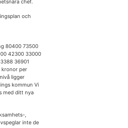
etsnära chef.
lingsplan och
ring 80400 73500
4900 42300 33000
33388 36901
 kronor per
nivå ligger
pings kommun Vi
s med ditt nya
rksamhets-,
vspeglar inte de