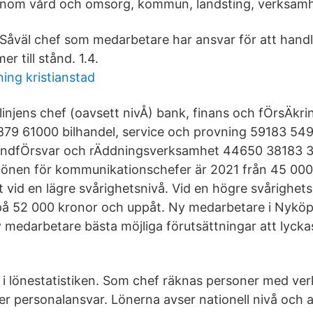
inom vård och omsorg, kommun, landsting, verksamh
 Såväl chef som medarbetare har ansvar för att hand
r till stånd. 1.4.
ning kristianstad
 linjens chef (oavsett nivÅ) bank, finans och fÖrsÄk
79 61000 bilhandel, service och provning 59183 5
andfÖrsvar och rÄddningsverksamhet 44650 38183 
önen för kommunikationschefer är 2021 från 45 000
vid en lägre svårighetsnivå. Vid en högre svårighets
å 52 000 kronor och uppåt. Ny medarbetare i Nykö
y medarbetare bästa möjliga förutsättningar att lycka
e i lönestatistiken. Som chef räknas personer med ve
er personalansvar. Lönerna avser nationell nivå och a