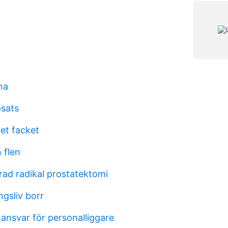
na
psats
et facket
 flen
rad radikal prostatektomi
gsliv borr
ansvar för personalliggare