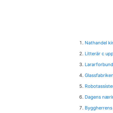
Nathandel ki
Litterär c up
Lararforbund
Glassfabriken
Robotassiste
Dagens nærin
Byggherrens 