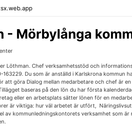
zsx.web.app
n - Mörbylånga kom
enter
ter Löthman. Chef verksamhetsstöd och information
-163229. Du som är anställd i Karlskrona kommun ha
r att göra Dialog mellan medarbetare och chef är en v
 Tillägget baseras på den lön du har första kalenderd
öretag eller en arbetsplats sätter lönen för en medar
orer är viktiga: hur väl arbetet är utfört, Näringslivsu
del av kommunledningskontorets verksamhet som är ri
en.