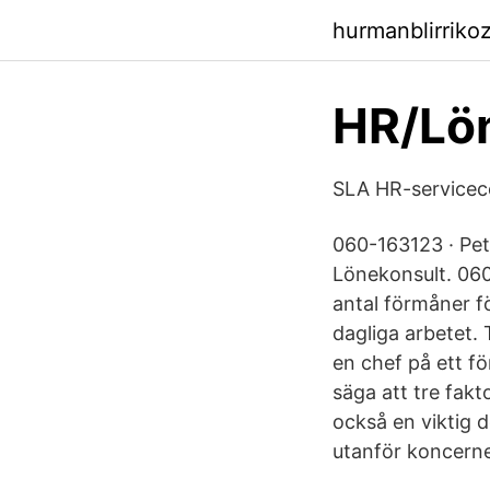
hurmanblirriko
HR/Lö
SLA HR-servicec
060-163123 · Pe
Lönekonsult. 060
antal förmåner fö
dagliga arbetet.
en chef på ett f
säga att tre fakt
också en viktig 
utanför koncern