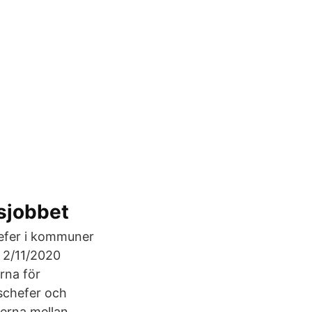
fsjobbet
hefer i kommuner
 2/11/2020
rna för
schefer och
derna mellan