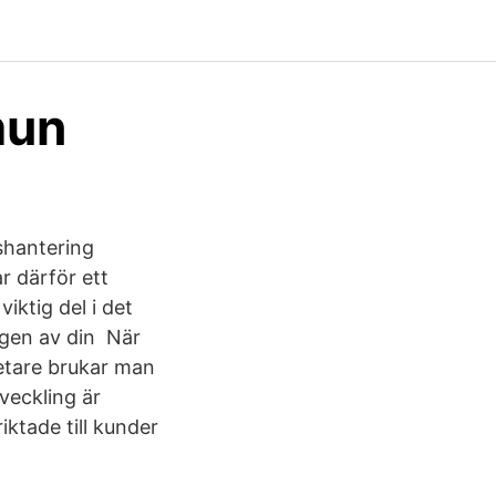
mun
shantering
r därför ett
iktig del i det
agen av din När
betare brukar man
tveckling är
ktade till kunder