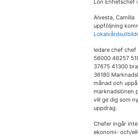
Lön Enhetschef 
Alvesta, Camilla
uppföljning komme
Lokalvårdsutbild
ledare chef chef
56000 46257 518
37675 41300 br
36180 Marknadsl
månad och uppåt 
marknadslönen p
vill ge dig som n
uppdrag.
Chefer ingår int
ekonomi- och/ell