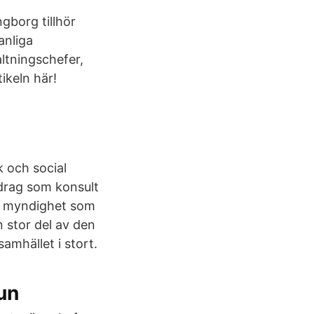
gborg tillhör
anliga
altningschefer,
ikeln här!
 och social
drag som konsult
ig myndighet som
n stor del av den
amhället i stort.
un