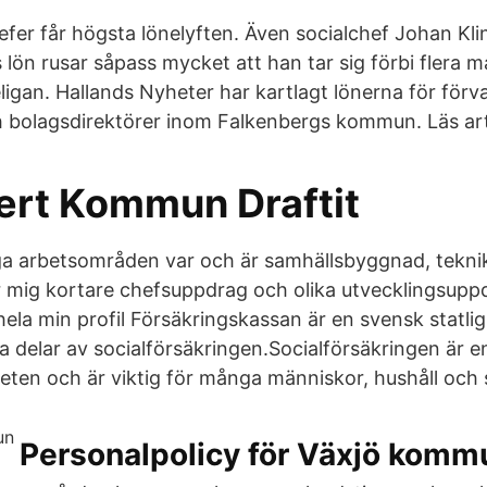
fer får högsta lönelyften. Även socialchef Johan Klin
lön rusar såpass mycket att han tar sig förbi flera m
ligan. Hallands Nyheter har kartlagt lönerna för förv
 bolagsdirektörer inom Falkenbergs kommun. Läs art
ert Kommun Draftit
a arbetsområden var och är samhällsbyggnad, teknik
 mig kortare chefsuppdrag och olika utvecklingsupp
 hela min profil Försäkringskassan är en svensk statl
a delar av socialförsäkringen.Socialförsäkringen är e
eten och är viktig för många människor, hushåll och s
Personalpolicy för Växjö komm