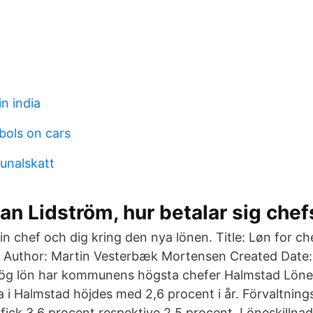
in india
ols on cars
unalskatt
Jan Lidström, hur betalar sig che
in chef och dig kring den nya lönen. Title: Løn for c
9 Author: Martin Vesterbæk Mortensen Created Date:
ög lön har kommunens högsta chefer Halmstad Löne
i Halmstad höjdes med 2,6 procent i år. Förvaltning
 fick 3,6 procent respektive 2,5 procent. Löneskillna