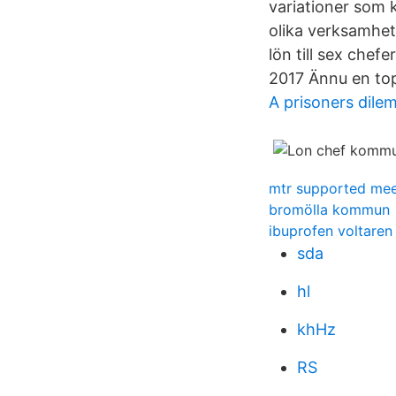
variationer som 
olika verksamhe
lön till sex che
2017 Ännu en top
A prisoners dilem
mtr supported me
bromölla kommun
ibuprofen voltaren
sda
hl
khHz
RS