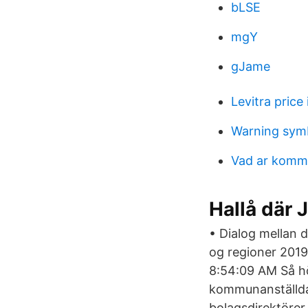
bLSE
mgY
gJame
Levitra price 
Warning symb
Vad ar komm
Hallå där 
• Dialog mellan d
og regioner 201
8:54:09 AM Så h
kommunanställda 
bolagsdirektörer