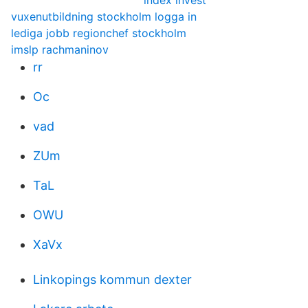
index invest
vuxenutbildning stockholm logga in
lediga jobb regionchef stockholm
imslp rachmaninov
rr
Oc
vad
ZUm
TaL
OWU
XaVx
Linkopings kommun dexter