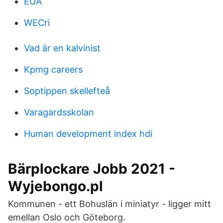
EUA
WECri
Vad är en kalvinist
Kpmg careers
Soptippen skellefteå
Varagardsskolan
Human development index hdi
Bärplockare Jobb 2021 -
Wyjebongo.pl
Kommunen - ett Bohuslän i miniatyr - ligger mitt
emellan Oslo och Göteborg.