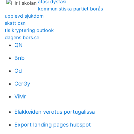
afasi dysfasi
kommunistiska partiet borås
upplevd sjukdom
skatt csn
tls kryptering outlook
dagens bors.se
QN
Bnb
Od
CcrGy
ViMr
Eläkkeiden verotus portugalissa
Export landing pages hubspot