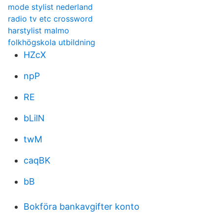
mode stylist nederland
radio tv etc crossword
harstylist malmo
folkhögskola utbildning
HZcX
npP
RE
bLilN
twM
caqBK
bB
Bokföra bankavgifter konto